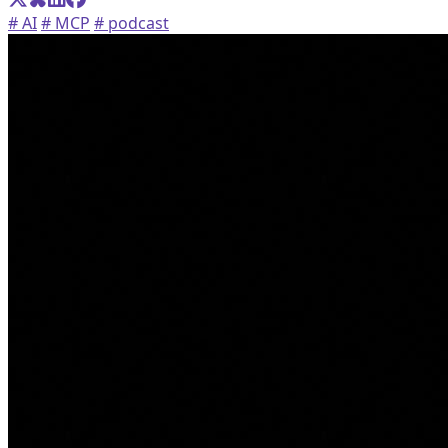
# AI
# MCP
# podcast